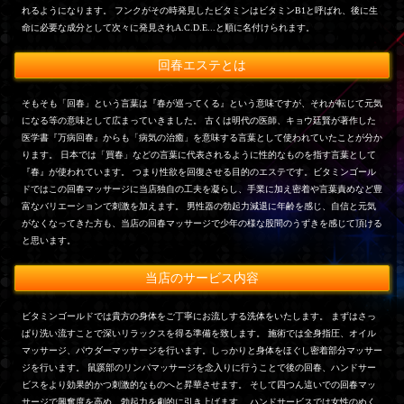
れるようになります。 フンクがその時発見したビタミンはビタミンB1と呼ばれ、後に生
命に必要な成分として次々に発見されA.C.D.E...と順に名付けられます。
回春エステとは
そもそも「回春」という言葉は『春が巡ってくる』という意味ですが、それが転じて元気
になる等の意味として広まっていきました。 古くは明代の医師、キョウ廷賢が著作した
医学書『万病回春』からも「病気の治癒」を意味する言葉として使われていたことが分か
ります。 日本では「買春」などの言葉に代表されるように性的なものを指す言葉として
『春』が使われています。 つまり性欲を回復させる目的のエステです。ビタミンゴール
ドではこの回春マッサージに当店独自の工夫を凝らし、手業に加え密着や言葉責めなど豊
富なバリエーションで刺激を加えます。 男性器の勃起力減退に年齢を感じ、自信と元気
がなくなってきた方も、当店の回春マッサージで少年の様な股間のうずきを感じて頂ける
と思います。
当店のサービス内容
ビタミンゴールドでは貴方の身体をご丁寧にお流しする洗体をいたします。 まずはさっ
ぱり洗い流すことで深いリラックスを得る準備を致します。 施術では全身指圧、オイル
マッサージ、パウダーマッサージを行います。しっかりと身体をほぐし密着部分マッサー
ジを行います。 鼠蹊部のリンパマッサージを念入りに行うことで後の回春、ハンドサー
ビスをより効果的かつ刺激的なものへと昇華させます。 そして四つん這いでの回春マッ
サージで興奮度を高め、勃起力を劇的に引き上げます。 ハンドサービスでは女性のぬく