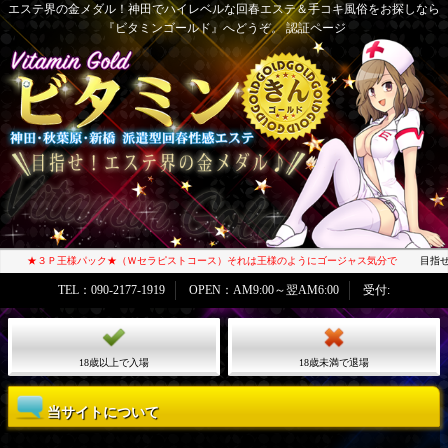
エステ界の金メダル！神田でハイレベルな回春エステ＆手コキ風俗をお探しなら
『ビタミンゴールド』へどうぞ。 認証ページ
★３Ｐ王様パック★（Ｗセラピストコース）それは王様のようにゴージャス気分で
目指せエ
TEL：090-2177-1919
OPEN：AM9:00～翌AM6:00
受付:
18歳以上で入場
18歳未満で退場
当サイトについて