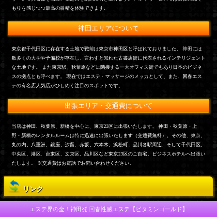
もりを感じつつ最高の射精を体験できます。
神田エリアについて
東京都千代田区に存在する土地で戦前は東京市神田区と呼ばれておりました。 神田には
数多くの大学や予備校が存在し、言わずと知れた古書店街に代表されるインテリジェント
な土地です。 また東京駅、秋葉原などに隣接する一大オフィス街でもあり日本のビジネ
スの拠点とも呼べます。 現在ではエステ・マッサージのメッカとして、また、回春エス
テの有名店人気店がひしめく注目のスポットです。
出張エリア・交通費について
当店は神田、秋葉原、新橋を中心に、東京23区に出張いたします。 神田・秋葉原・上
野・新橋のレンタルルームは特に迅速に出張いたします（交通費無料）。その他、東京、
丸の内、八重洲、銀座、汐留、赤坂、六本木、浜松町、品川各駅周辺、そして千代田区、
中央区、港区、台東区、文京区、品川区など東京23区のご自宅、ビジネスホテルへ出張い
たします。 ※交通費はお電話でお問い合わせください。
リンク
エステ界の金！神田発 回春性感エステ【ビタミンゴールド】