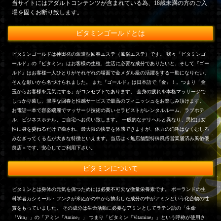
当サイトにはアダルトコンテンツが含まれている為、18歳未満の方のご入
場を固くお断り致します。
ビタミンゴールドとは
ビタミンゴールドは神田発の派遣型回春エステ（風俗エステ）です。 我々「ビタミンゴ
ールド」の『ビタミン』はお客様の生殖、生活に必要な成分でありたいと、そして『ゴー
ルド』はお客様一人ひとりがそれぞれの場面で金メダル級の活躍をする一助になりたい、
そんな願いから名づけられました。 また『ゴールド』は日本語で『金』！。つまり「金
玉からお客様を元気にする」がコンセプトであります。 全身の疲れを本格マッサージで
しっかり癒し、濃厚な回春と性感サービスで最高のフィニッシュをお楽しみ頂けます。
お電話一本で容姿端麗でマッサージ技術の高いセラピストがレンタルルーム、ラブホテ
ル、ビジネスホテル、ご自宅へお伺い致します。 一般的なデリヘルと異なり、男性は女
性に身を委ねるだけで癒され、最大限の快楽を体感できますが、体力の消耗はなくむしろ
みなぎってくる点が大きな特徴といえます。当店は＜無店舗型特殊風俗営業届済み風俗優
良店＞です。安心してご利用下さい。
ビタミンについて
ビタミンとは身体の元気を保つためには必要不可欠な微量栄養素です。 ポーランドの生
科学者カシミール・フンクが米ぬかの中から抽出した成分の中がアミンという化合物の性
質をもっていました。 その成分は生命活動に必要なアミンとしてラテン語の「生命
『Vita』」の「アミン『Amine』」 つまり「ビタミン『Vitamine』」という呼称が使用さ